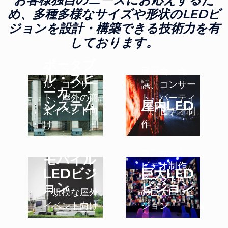
め、多種多様なサイズや形状のLEDビ
ジョンを設計・構築できる技術力を有
しております。
ポータブ
フェスティバ
展示会、会
ル・スピ
ル、コンサー
議、コンサー
ーカー・
ト、屋外の商
ト、パーティ
システム
屋内LED
業イベント向
ー、ビデオ制
け
作
コンサート、
モバイル
ビデオ制作、
LEDビジ
巨大LED
イベント向け
ョン
ビジョン
小規模な屋外
の巨大LEDビ
イベント向け
ジョン